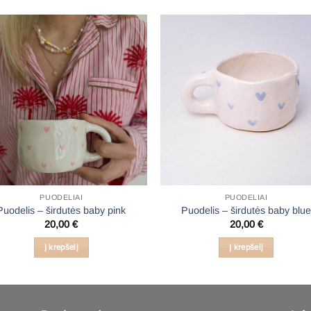
PUODELIAI
PUODELIAI
Puodelis – širdutės baby pink
Puodelis – širdutės baby blu
20,00
€
20,00
€
Į krepšelį
Į krepšelį