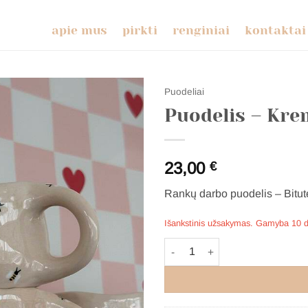
apie mus
pirkti
renginiai
kontaktai
Puodeliai
Puodelis – Kre
23,00
€
Rankų darbo puodelis – Bitut
Išankstinis užsakymas. Gamyba 10 
produkto kiekis: Puodelis - Kremi