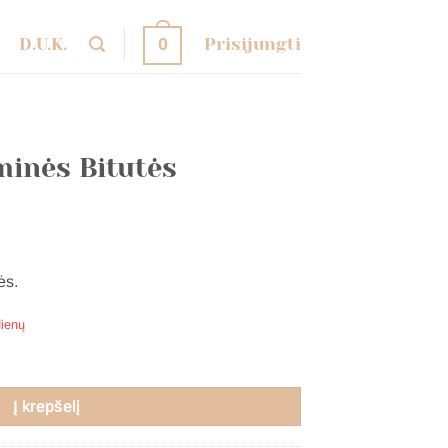
D.U.K.
Prisijungti
0
minės Bitutės
ės.
dienų
nės Bitutės
Į krepšelį