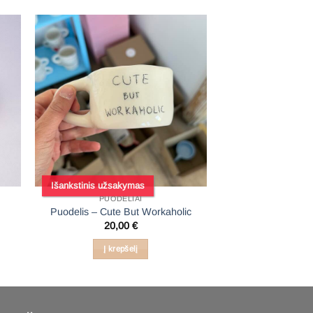
Išankstinis užsakymas
PUODELIAI
e
Puodelis – Cute But Workaholic
20,00
€
Į krepšelį