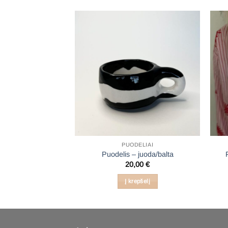
DELIAI
PUODELIAI
ink red hearts
Puodelis – juoda/balta
,00
€
20,00
€
epšelį
Į krepšelį