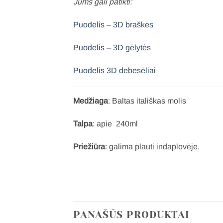
Jums gali patikti:
Puodelis – 3D braškės
Puodelis – 3D gėlytės
Puodelis 3D debesėliai
Medžiaga
: Baltas itališkas molis
Talpa
: apie 240ml
Priežiūra
: galima plauti indaplovėje.
PANAŠŪS PRODUKTAI