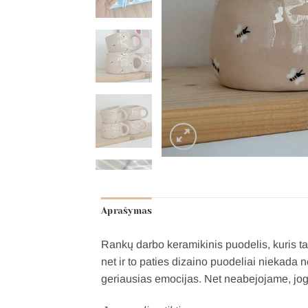
Aprašymas
Rankų darbo keramikinis puodelis, kuris ta
net ir to paties dizaino puodeliai niekada
geriausias emocijas. Net neabejojame, jog v