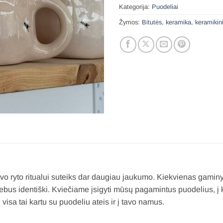
Kategorija:
Puodeliai
Žymos:
Bitutės
,
keramika
,
keramikin
vo ryto ritualui suteiks dar daugiau jaukumo. Kiekvienas gaminy
 nebus identiški. Kviečiame įsigyti mūsų pagamintus puodelius, į
isa tai kartu su puodeliu ateis ir į tavo namus.