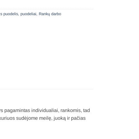
is puodelis
,
puodeliai
,
Rankų darbo
s pagamintas individualiai, rankomis, tad
 kuriuos sudėjome meilę, juoką ir pačias