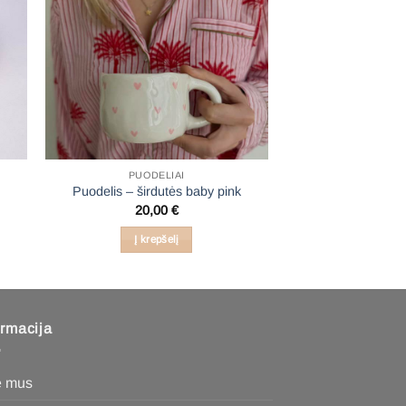
PUODELIAI
e
Puodelis – širdutės baby pink
20,00
€
Į krepšelį
ormacija
e mus