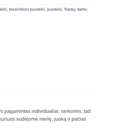
elis
,
keramikinis puodelis
,
puodelis
,
Rankų darbo
,
ys pagamintas individualiai, rankomis, tad
 kuriuos sudėjome meilę, juoką ir pačias