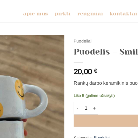
apie mus
pirkti
renginiai
kontaktai
Puodeliai
Puodelis – Smil
20,00
€
Rankų darbo keramikinis puod
Liko 5 (galime užsakyti)
produkto kiekis: Puodelis - Smile
Kategorija:
Puodeliai