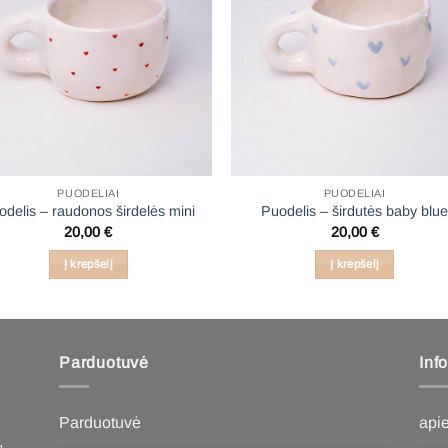
PUODELIAI
PUODELIAI
odelis – raudonos širdelės mini
Puodelis – širdutės baby blu
20,00
€
20,00
€
Į krepšelį
Į krepšelį
Parduotuvė
Inf
Parduotuvė
api
,