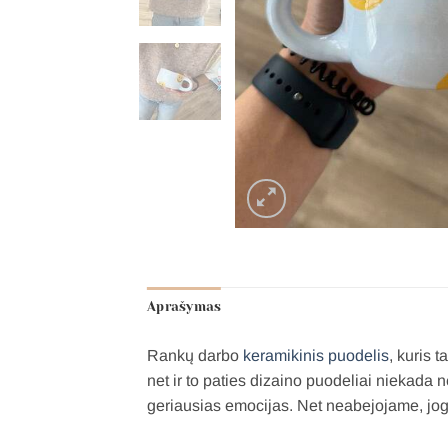
Aprašymas
Rankų darbo
keramikinis puodelis
, kuris 
net ir to paties dizaino puodeliai niekada
geriausias emocijas. Net neabejojame, jog v