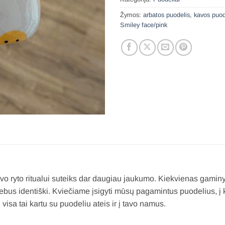
Žymos:
arbatos puodelis
,
kavos puod
Smiley face/pink
tavo ryto ritualui suteiks dar daugiau jaukumo. Kiekvienas gamin
 nebus identiški. Kviečiame įsigyti mūsų pagamintus puodelius, į
isa tai kartu su puodeliu ateis ir į tavo namus.