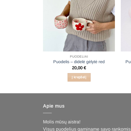
DELIAI
PUODELIAI
is – muu
Puodelis – didelė gėlytė red
Pu
,00
€
20,00
€
epšelį
Į krepšelį
Apie mus
Molis mūsų aistra!
Visus puodelius gaminame savo rankomis