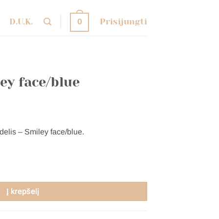
D.U.K.
Prisijungti
0
ey face/blue
elis – Smiley face/blue.
y face/blue
Į krepšelį