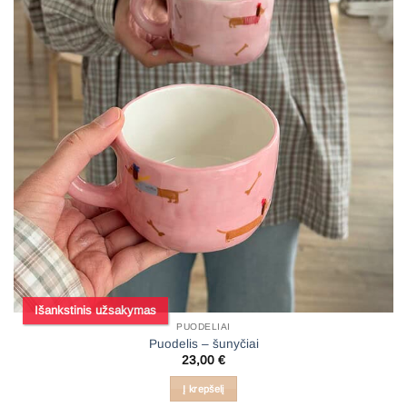
Išankstinis užsakymas
PUODELIAI
Puodelis – šunyčiai
23,00
€
Į krepšelį