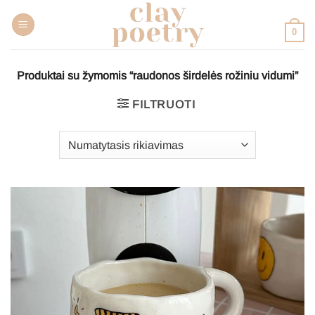
Pereiti
prie
0
turinio
Produktai su žymomis “raudonos širdelės rožiniu vidumi”
FILTRUOTI