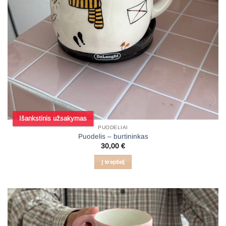
Išankstinis užsakymas
PUODELIAI
Puodelis – burtininkas
30,00
€
Į krepšelį