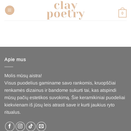
Pereiti
prie
0
turinio
Apie mus
Molis mūsų aistra!
Visus puodelius gaminame savo rankomis, kruopščiai
renkamės dizainus ir bandome sukurti tai, kas atspindi
mūsų pačių estetikos suvokimą. Šie keramikiniai puodeliai
kiekvienam iš jūsų leis atrasti save ir kurti jaukius ryto
ritualus
.