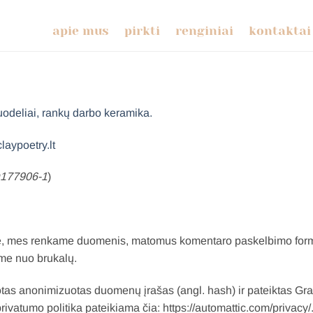
apie mus
pirkti
renginiai
kontaktai
uodeliai, rankų darbo keramika.
laypoetry.lt
UD177906-1
)
je, mes renkame duomenis, matomus komentaro paskelbimo formoj
ume nuo brukalų.
tas anonimizuotas duomenų įrašas (angl. hash) ir pateiktas Gravat
ivatumo politika pateikiama čia: https://automattic.com/privacy/.