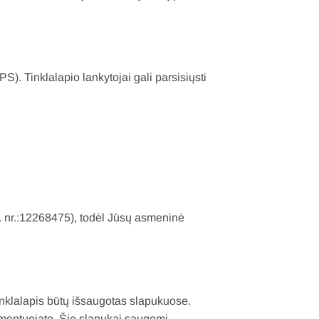
S). Tinklalapio lankytojai gali parsisiųsti
g. nr.:12268475), todėl Jūsų asmeninė
 tinklalapis būtų išsaugotas slapukuose.
omentuojate. Šie slapukai saugomi