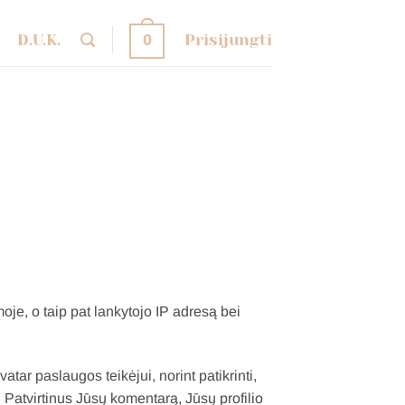
D.U.K.
Prisijungti
0
e, o taip pat lankytojo IP adresą bei
ar paslaugos teikėjui, norint patikrinti,
 Patvirtinus Jūsų komentarą, Jūsų profilio