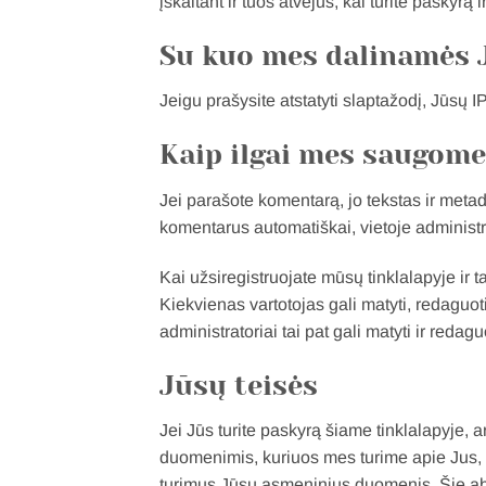
įskaitant ir tuos atvejus, kai turite paskyrą 
Su kuo mes dalinamės
Jeigu prašysite atstatyti slaptažodį, Jūsų I
Kaip ilgai mes saugom
Jei parašote komentarą, jo tekstas ir metad
komentarus automatiškai, vietoje administra
Kai užsiregistruojate mūsų tinklalapyje i
Kiekvienas vartotojas gali matyti, redaguot
administratoriai tai pat gali matyti ir reda
Jūsų teisės
Jei Jūs turite paskyrą šiame tinklalapyje, 
duomenimis, kuriuos mes turime apie Jus, įs
turimus Jūsų asmeninius duomenis. Šie ab