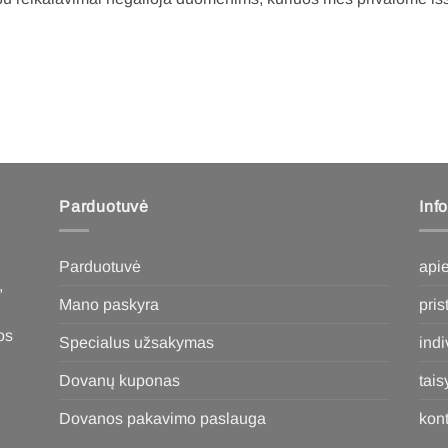
Parduotuvė
Inf
Parduotuvė
api
,
Mano paskyra
pri
os
Specialus užsakymas
ind
Dovanų kuponas
tais
Dovanos pakavimo paslauga
kont