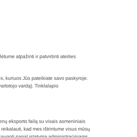
me atpažinti ir patvirtinti ateities
, kuriuos Jūs pateikiate savo paskyroje.
artotojo vardą). Tinklalapio
menų eksporto failą su visais asmeniniais
e reikalauti, kad mes ištrintume visus mūsų
augoti pagal įstatymą administraciniams,