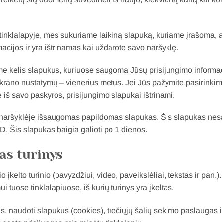
ų tinklalapyje, mes sukuriame laikiną slapuką, kuriame įrašoma, 
cijos ir yra ištrinamas kai uždarote savo naršyklę.
ame kelis slapukus, kuriuose saugoma Jūsų prisijungimo informac
ekrano nustatymų – vienerius metus. Jei Jūs pažymite pasirinkim
e iš savo paskyros, prisijungimo slapukai ištrinami.
sų naršyklėje išsaugomas papildomas slapukas. Šis slapukas n
 ID. Šis slapukas baigia galioti po 1 dienos.
tas turinys
io įkelto turinio (pavyzdžiui, video, paveikslėliai, tekstas ir pan.)
i tuose tinklalapiuose, iš kurių turinys yra įkeltas.
us, naudoti slapukus (cookies), trečiųjų šalių sekimo paslaugas ir