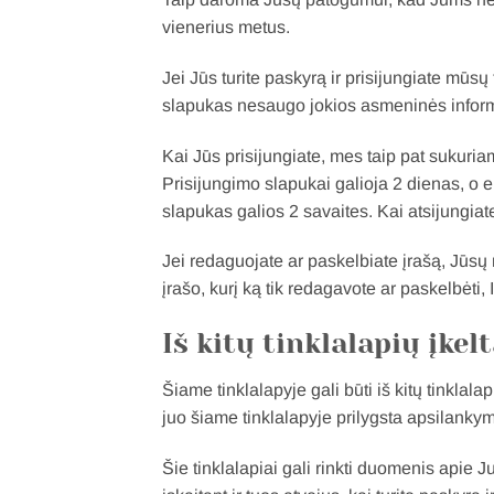
vienerius metus.
Jei Jūs turite paskyrą ir prisijungiate mūs
slapukas nesaugo jokios asmeninės informa
Kai Jūs prisijungiate, mes taip pat sukuri
Prisijungimo slapukai galioja 2 dienas, o 
slapukas galios 2 savaites. Kai atsijungiat
Jei redaguojate ar paskelbiate įrašą, Jū
įrašo, kurį ką tik redagavote ar paskelbėti,
Iš kitų tinklalapių įkel
Šiame tinklalapyje gali būti iš kitų tinklalap
juo šiame tinklalapyje prilygsta apsilankymu
Šie tinklalapiai gali rinkti duomenis apie J