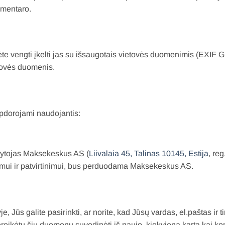
omentaro.
mėte vengti įkelti jas su išsaugotais vietovės duomenimis (EXIF GP
ietovės duomenis.
pdorojami naudojantis:
ldytojas Maksekeskus AS (
Liivalaia 45, Talinas 10145, Estija
, re
ymui ir patvirtinimui, bus perduodama Maksekeskus AS.
, Jūs galite pasirinkti, ar norite, kad Jūsų vardas, el.paštas ir
eikėtų šių duomenų suvedinėti iš naujo, kiekvieną kartą kai k