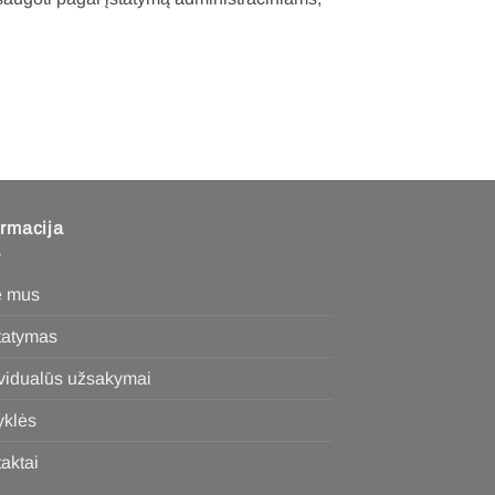
ormacija
e mus
statymas
ividualūs užsakymai
yklės
aktai