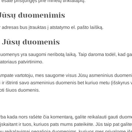
ir esate prisijungęs prie minėtų tinklalapių.
 Jūsų duomenimis
P adresas bus įtrauktas į atstatymo el. pašto laišką.
e Jūsų duomenis
uomenys yra saugomi neribotą laiką. Taip daroma todėl, kad galėtu
toriaus patvirtinimo.
r tampate vartotoju, mes saugome visus Jūsų asmeninius duomenis
i ir ištrinti savo asmeninius duomenis bet kuriuo metu (išskyrus v
guoti šiuos duomenis.
arba kada nors rašėte čia komentarą, galite reikalauti gauti duo
kaitant ir tuos, kuriuos pats mums pateikėte. Jūs taip pat galit
u reikalavimai negalioja duomenims, kuriuos mes privalome išs