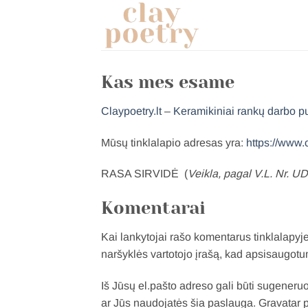
Pereiti
prie
turinio
Kas mes esame
Claypoetry.lt
–
Keramikiniai rankų darbo p
Mūsų tinklalapio adresas yra:
https://www.c
RASA SIRVIDĖ (
Veikla, pagal V.L. Nr. 
Komentarai
Kai lankytojai rašo komentarus tinklalapy
naršyklės vartotojo įrašą, kad apsisaugot
Iš Jūsų el.pašto adreso gali būti sugeneruo
ar Jūs naudojatės šia paslauga. Gravatar pr