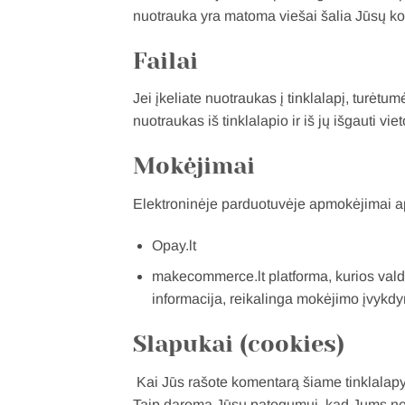
nuotrauka yra matoma viešai šalia Jūsų k
Failai
Jei įkeliate nuotraukas į tinklalapį, turėtu
nuotraukas iš tinklalapio ir iš jų išgauti v
Mokėjimai
Elektroninėje parduotuvėje apmokėjimai a
Opay.lt
makecommerce.lt
platforma, kurios va
informacija, reikalinga mokėjimo įvykd
Slapukai (cookies)
Kai Jūs rašote komentarą šiame tinklalapyje
Taip daroma Jūsų patogumui, kad Jums ner