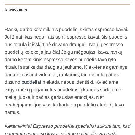
Aprašymas
Rankų darbo keramikinis puodelis, skirtas espresso kavai.
Jei žinai, kas negali atsispirti espresso kavai, šis puodelis
bus tobula ir išskirtinė dovana draugui! Naujų espresso
puodelių kolekcija jau čia! Jeigu mėgaujasi kava, rankų
darbo keramikinis espresso kavos puodelis tavo ryto
ritualui suteiks dar daugiau jaukumo.
Kiekvienas gaminys
pagamintas individualiai, rankomis, tad net ir to paties
dizaino
puodeliai
niekada nebus identiški. Kviečiame
įsigyti mūsų pagamintus puodelius, į kuriuos sudėjome
meilę, juoką ir pačias geriausias emocijas. Net
neabejojame, jog visa tai kartu su puodeliu ateis ir į tavo
namus.
Keramikiniai Espresso puodeliai specialiai sukurti tam, kad
pagerintų espresso kavos gėrimo patirtį. Jie yra maži,