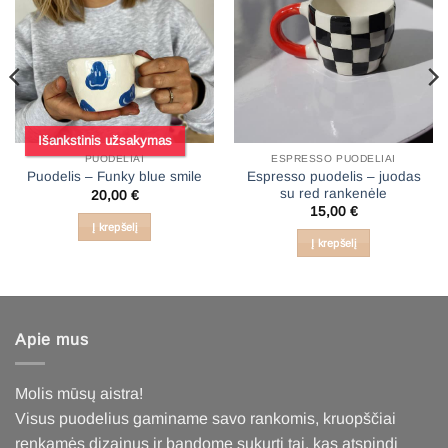
Išankstinis užsakymas
PUODELIAI
ESPRESSO PUODELIAI
Espresso puodelis – juodas
Puodelis – Funky blue smile
su red rankenėle
20,00
€
15,00
€
Į krepšelį
Į krepšelį
Apie mus
Molis mūsų aistra!
Visus puodelius gaminame savo rankomis, kruopščiai
renkamės dizainus ir bandome sukurti tai, kas atspindi