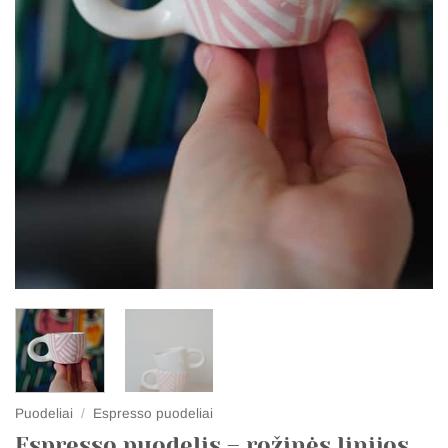
Puodeliai
/
Espresso puodeliai
Espresso puodelis – rožinės linijos