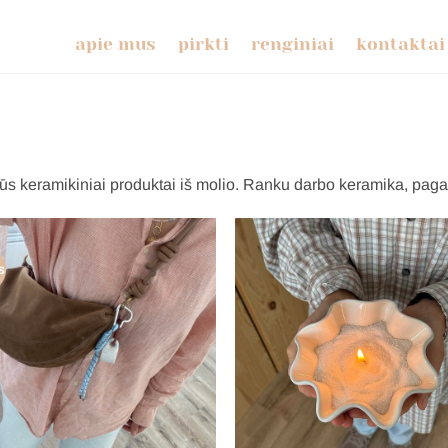
apie mus
pirkti
renginiai
kontaktai
rūs keramikiniai produktai iš molio. Ranku darbo keramika, pag
s