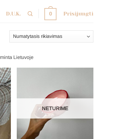
D.U.K.
Prisijungti
0
aminta Lietuvoje
NETURIME