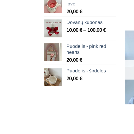
love
20,00
€
Dovanų kuponas
Price
10,00
€
–
100,00
€
range:
10,00 €
Puodelis - pink red
through
hearts
100,00 €
20,00
€
Puodelis - širdelės
20,00
€