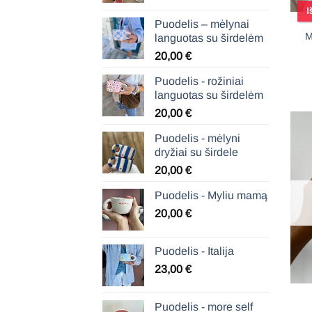
I
4,00 €
Puodelis – mėlynai
through
M
languotas su širdelėm
50,00 €
20,00
€
Puodelis - rožiniai
languotas su širdelėm
20,00
€
Puodelis - mėlyni
dryžiai su širdele
20,00
€
Puodelis - Myliu mamą
20,00
€
Puodelis - Italija
23,00
€
Puodelis - more self