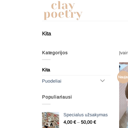
Pereiti
prie
turinio
Kita
Kategorijos
Įvai
Kita
Nauja
Puodeliai
Populiariausi
Specialus užsakymas
Price
4,00
€
–
50,00
€
range: