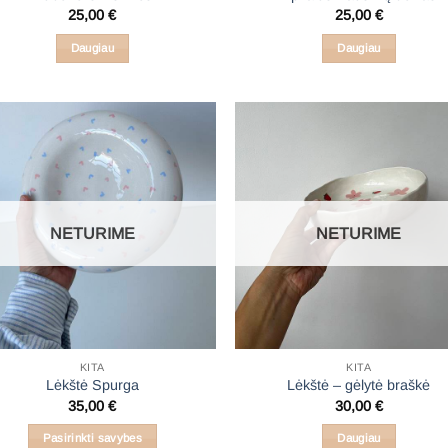
25,00
€
25,00
€
Daugiau
Daugiau
NETURIME
NETURIME
KITA
KITA
Lėkštė Spurga
Lėkštė – gėlytė braškė
35,00
€
30,00
€
Pasirinkti savybes
Daugiau