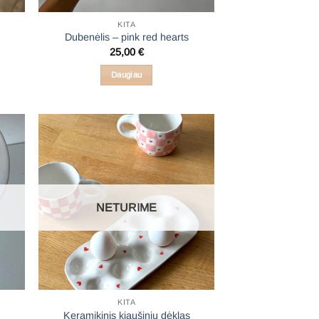
KITA
Dubenėlis – pink red hearts
25,00
€
e:
0 €
Daugiau
ugh
0 €
NETURIME
KITA
Keramikinis kiaušinių dėklas