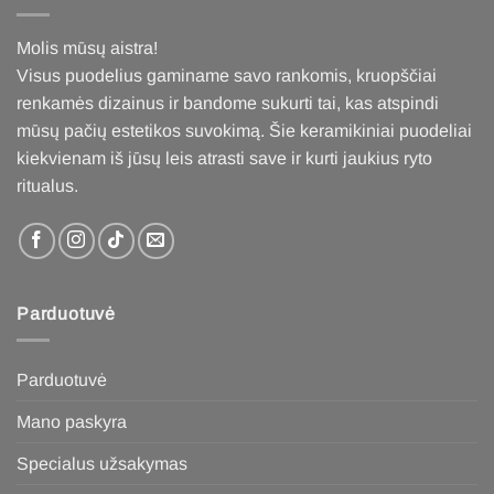
Molis mūsų aistra!
Visus puodelius gaminame savo rankomis, kruopščiai
renkamės dizainus ir bandome sukurti tai, kas atspindi
mūsų pačių estetikos suvokimą. Šie keramikiniai puodeliai
kiekvienam iš jūsų leis atrasti save ir kurti jaukius ryto
ritualus
.
Parduotuvė
Parduotuvė
Mano paskyra
Specialus užsakymas