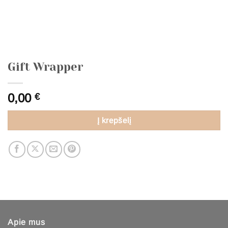
Gift Wrapper
0,00
€
Į krepšelį
Apie mus