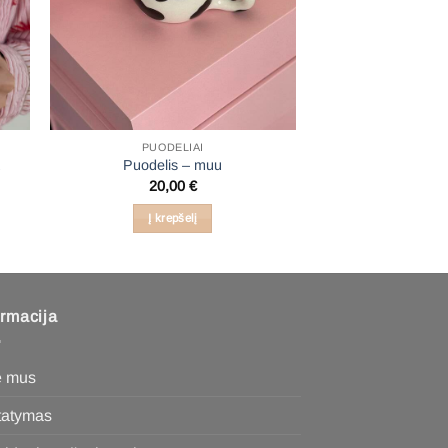
PUODELIAI
Puodelis – muu
20,00
€
Į krepšelį
ormacija
e mus
statymas