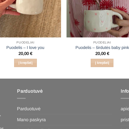
PUODELIAI
PUODELIAI
Puodelis – I love you
Puodelis – širdutės baby pink
20,00
€
20,00
€
Į krepšelį
Į krepšelį
Parduotuvė
Inf
Parduotuvė
api
,
Mano paskyra
pri
os