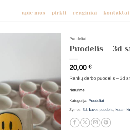
apie mus
pirkti
renginiai
kontaktai
Puodeliai
Puodelis – 3d s
20,00
€
Rankų darbo puodelis – 3d sm
Neturime
Kategorija:
Puodeliai
Žymos:
3d
,
kavos puodelis
,
keramiki