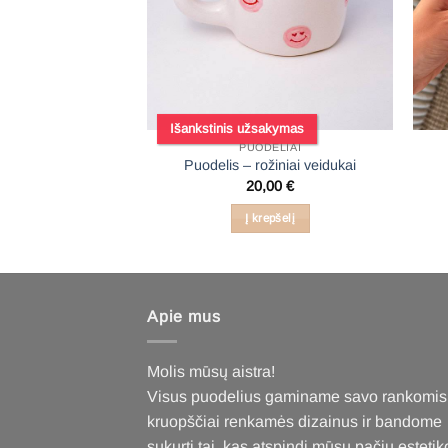
Išankstinis užsakymas
DELIAI
PUODELIAI
rdutės baby blue
Puodelis – rožiniai veidukai
,00
€
20,00
€
epšelį
Į krepšelį
Apie mus
Molis mūsų aistra!
Visus puodelius gaminame savo rankomis
kruopščiai renkamės dizainus ir bandome
sukurti tai, kas atspindi mūsų pačių estetik