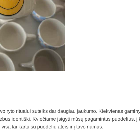
vo ryto ritualui suteiks dar daugiau jaukumo. Kiekvienas gaminy
bus identiški. Kviečiame įsigyti mūsų pagamintus puodelius, į 
isa tai kartu su puodeliu ateis ir į tavo namus.