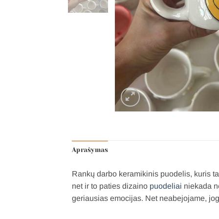
Aprašymas
Rankų darbo keramikinis puodelis, kuris ta
net ir to paties dizaino
puodeliai
niekada ne
geriausias emocijas. Net neabejojame, jog v