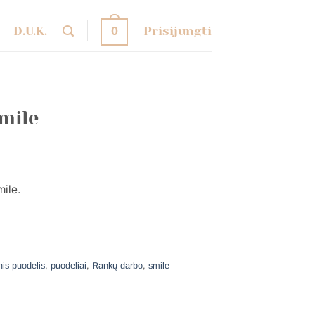
D.U.K.
Prisijungti
0
mile
ile.
nis puodelis
,
puodeliai
,
Rankų darbo
,
smile