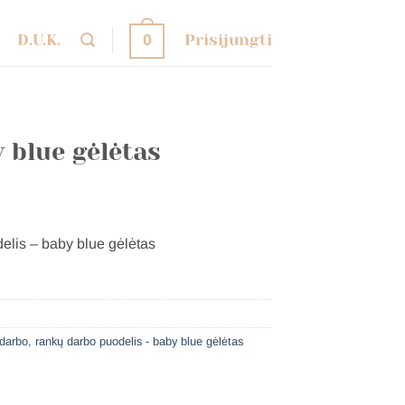
D.U.K.
Prisijungti
0
 blue gėlėtas
elis – baby blue gėlėtas
darbo
,
rankų darbo puodelis - baby blue gėlėtas