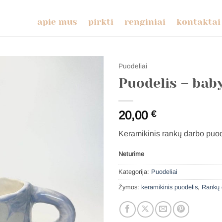
apie mus
pirkti
renginiai
kontaktai
Puodeliai
Puodelis – baby
20,00
€
Keramikinis rankų darbo puod
Neturime
Kategorija:
Puodeliai
Žymos:
keramikinis puodelis
,
Rankų 