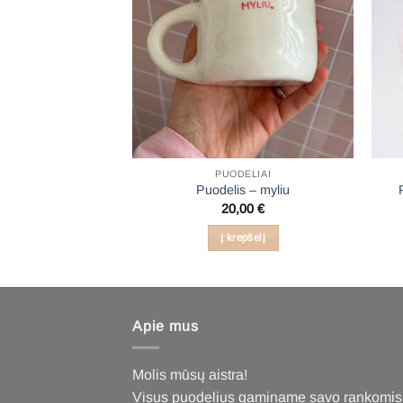
DELIAI
PUODELIAI
uodos širdelės
Puodelis – myliu
,00
€
20,00
€
epšelį
Į krepšelį
Apie mus
Molis mūsų aistra!
Visus puodelius gaminame savo rankomis