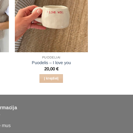
PUODELIAI
Puodelis – I love you
20,00
€
Į krepšelį
ormacija
e mus