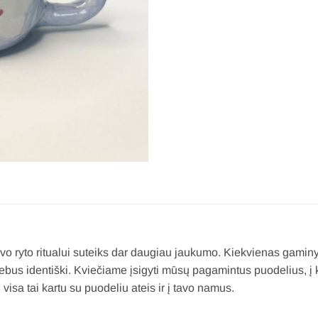
vo ryto ritualui suteiks dar daugiau jaukumo. Kiekvienas gaminy
 nebus identiški. Kviečiame įsigyti mūsų pagamintus puodelius, į
isa tai kartu su puodeliu ateis ir į tavo namus.