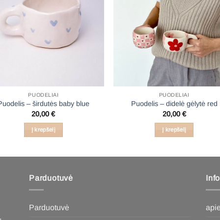
PUODELIAI
PUODELIAI
Puodelis – širdutės baby blue
Puodelis – didelė gėlytė red
20,00
€
20,00
€
Į krepšelį
Į krepšelį
Parduotuvė
Inf
Parduotuvė
api
,