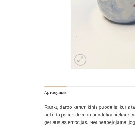
Aprašymas
Rankų darbo keramikinis puodelis, kuris ta
net ir to paties dizaino puodeliai niekada
geriausias emocijas. Net neabejojame, jog v