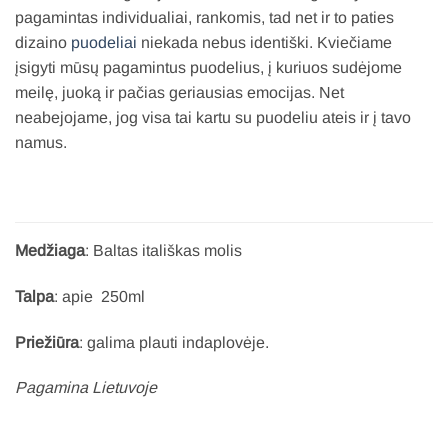
pagamintas individualiai, rankomis, tad net ir to paties
dizaino
puodeliai
niekada nebus identiški. Kviečiame
įsigyti mūsų pagamintus puodelius, į kuriuos sudėjome
meilę, juoką ir pačias geriausias emocijas. Net
neabejojame, jog visa tai kartu su puodeliu ateis ir į tavo
namus.
Medžiaga
: Baltas itališkas molis
Talpa
: apie 250ml
Priežiūra
: galima plauti indaplovėje.
Pagamina Lietuvoje