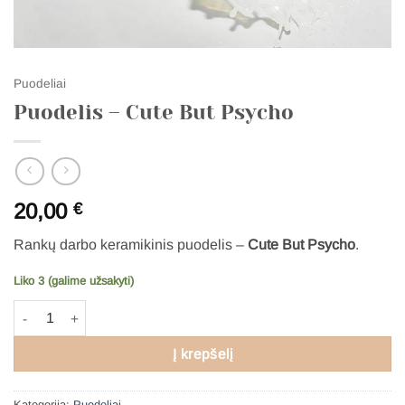
Puodeliai
Puodelis – Cute But Psycho
20,00
€
Rankų darbo keramikinis puodelis
–
Cute But Psycho
.
Liko 3 (galime užsakyti)
produkto kiekis: Puodelis - Cute But Psycho
Į krepšelį
Kategorija:
Puodeliai