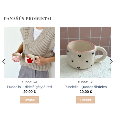
PANAŠŪS PRODUKTAI
PUODELIAI
PUODELIAI
Puodelis – didelė gėlytė red
Puodelis – juodos širdelės
20,00
€
20,00
€
Į krepšelį
Į krepšelį