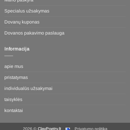
Specialus užsakymas
Dovanų kuponas
Dovanos pakavimo paslauga
Informacija
apie mus
pristatymas
individualūs užsakymai
taisyklės
kontaktai
2026 ©
ClayPoetry.lt
Privatumo politika