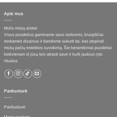
Apie mus
Molis mūsų aistra!
Visus puodelius gaminame savo rankomis, kruopščiai
renkamės dizainus ir bandome sukurti tai, kas atspindi
mūsų pačių estetikos suvokimą. Šie keramikiniai puodeliai
kiekvienam iš jūsų leis atrasti save ir kurti jaukius ryto
ritualus
.
Parduotuvė
Parduotuvė
Mano paskyra