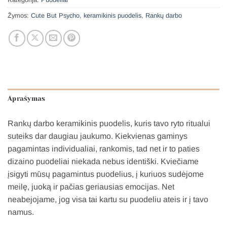
Žymos:
Cute But Psycho
,
keramikinis puodelis
,
Rankų darbo
Aprašymas
Rankų darbo keramikinis puodelis, kuris tavo ryto ritualui
suteiks dar daugiau jaukumo. Kiekvienas gaminys
pagamintas individualiai, rankomis, tad net ir to paties
dizaino puodeliai niekada nebus identiški. Kviečiame
įsigyti mūsų pagamintus puodelius, į kuriuos sudėjome
meilę, juoką ir pačias geriausias emocijas. Net
neabejojame, jog visa tai kartu su puodeliu ateis ir į tavo
namus.