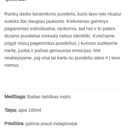
Rankų darbo keramikinis puodelis, kuris tavo ryto ritualui
suteiks dar daugiau jaukumo. Kiekvienas gaminys
pagamintas individualiai, rankomis, tad net ir to paties
dizaino puodeliai niekada nebus identiški. Kviečiame
įsigyti mūsų pagamintus puodelius, į kuriuos sudėjome
meilę, juoką ir pačias geriausias emocijas. Net
neabejojame, jog visa tai kartu su puodeliu ateis ir į tavo
namus.
Medžiaga:
Baltas itališkas molis
Talpa:
apie 180ml
Priežiūra:
galima plauti indaplovėje.