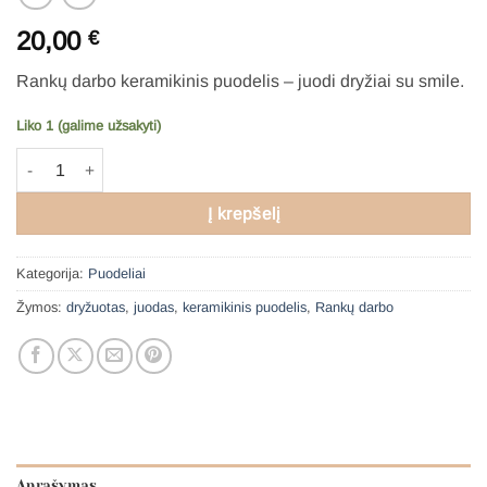
20,00
€
Rankų darbo keramikinis p
uodelis – juodi dryžiai su smile.
Liko 1 (galime užsakyti)
produkto kiekis: Puodelis - juodi dryžiai su smile
Į krepšelį
Kategorija:
Puodeliai
Žymos:
dryžuotas
,
juodas
,
keramikinis puodelis
,
Rankų darbo
Aprašymas