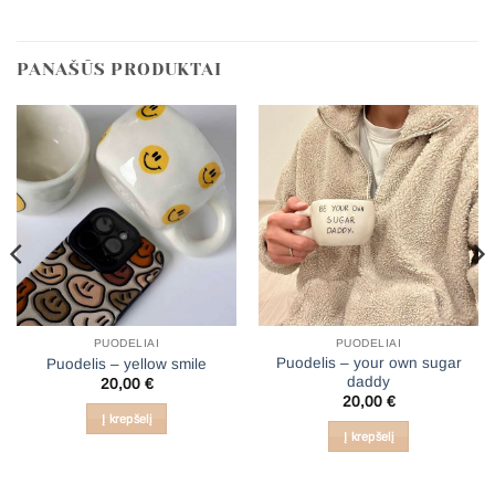
PANAŠŪS PRODUKTAI
PUODELIAI
PUODELIAI
Puodelis – your own sugar
Puodelis – yellow smile
daddy
20,00
€
20,00
€
€
Į krepšelį
h
Į krepšelį
 €