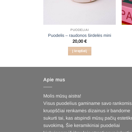
DELIAI
PUODELIAI
 – širdelės
Puodelis – raudonos širdelės mini
,00
€
20,00
€
epšelį
Į krepšelį
Apie mus
Molis mūsų aistra!
Visus puodelius gaminame savo rankomis
kruopščiai renkamės dizainus ir bandome
sukurti tai, kas atspindi mūsų pačių estetik
suvokimą. Šie keramikiniai puodeliai