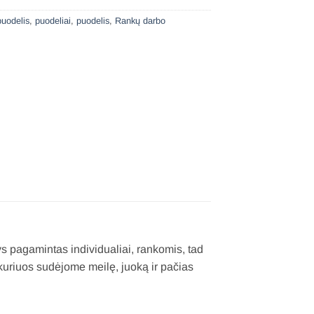
puodelis
,
puodeliai
,
puodelis
,
Rankų darbo
s pagamintas individualiai, rankomis, tad
kuriuos sudėjome meilę, juoką ir pačias