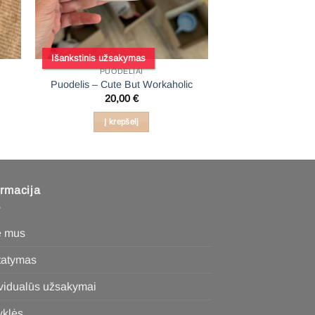
Išankstinis užsakymas
PUODELIAI
Puodelis – Cute But Workaholic
20,00
€
Į krepšelį
ormacija
e mus
statymas
ividualūs užsakymai
yklės