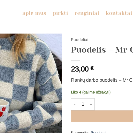
apie mus
pirkti
renginiai
kontaktai
Puodeliai
Puodelis – Mr 
23,00
€
Rankų darbo puodelis – Mr C
Liko 4 (galime užsakyti)
produkto kiekis: Puodelis – Mr C
Kategorija:
Puodeliai