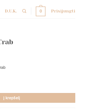
D.U.K.
Prisijungti
0
Crab
rab
rab
Į krepšelį