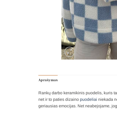
Aprašymas
Rankų darbo keramikinis puodelis, kuris ta
net ir to paties dizaino
puodeliai
niekada ne
geriausias emocijas. Net neabejojame, jog v