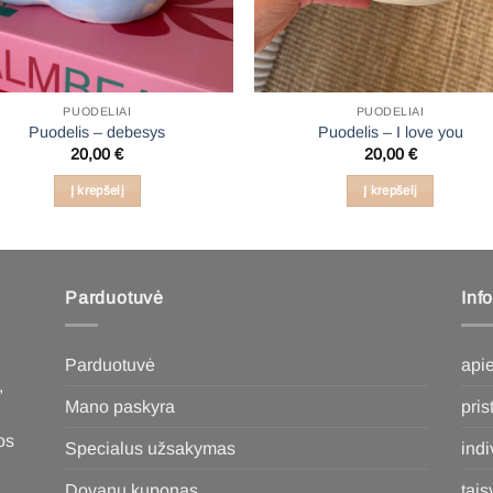
PUODELIAI
PUODELIAI
Puodelis – debesys
Puodelis – I love you
20,00
€
20,00
€
Į krepšelį
Į krepšelį
Parduotuvė
Inf
Parduotuvė
api
,
Mano paskyra
pri
os
Specialus užsakymas
ind
Dovanų kuponas
tais