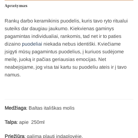
Aprašymas
Rankų darbo keramikinis puodelis, kuris tavo ryto ritualui
suteiks dar daugiau jaukumo. Kiekvienas gaminys
pagamintas individualiai, rankomis, tad net ir to paties
dizaino
puodeliai
niekada nebus identiški. Kviečiame
įsigyti mūsų pagamintus puodelius, į kuriuos sudėjome
meilę, juoką ir pačias geriausias emocijas. Net
neabejojame, jog visa tai kartu su puodeliu ateis ir į tavo
namus.
Medžiaga
: Baltas itališkas molis
Talpa
: apie 250ml
Priežiūra
: galima plauti indaplovėje.