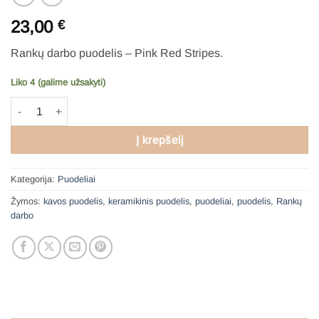
23,00
€
Rankų darbo puodelis – Pink Red Stripes.
Liko 4 (galime užsakyti)
produkto kiekis: Puodelis – Pink Red Stripes
Į krepšelį
Kategorija:
Puodeliai
Žymos:
kavos puodelis
,
keramikinis puodelis
,
puodeliai
,
puodelis
,
Rankų
darbo