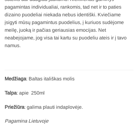
pagamintas individualiai, rankomis, tad net ir to paties
dizaino puodeliai niekada nebus identiški. Kviečiame
įsigyti mūsų pagamintus puodelius, į kuriuos sudėjome
meilę, juoką ir pačias geriausias emocijas. Net
neabejojame, jog visa tai kartu su puodeliu ateis ir į tavo
namus.
Medžiaga
: Baltas itališkas molis
Talpa
: apie 250ml
Priežiūra
: galima plauti indaplovėje.
Pagamina Lietuvoje