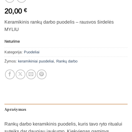
20,00
€
Keramikinis rankų darbo puodelis – rausvos širdelės
MYLIU
Neturime
Kategorija:
Puodeliai
Žymos:
keramikiniai puodeliai
,
Rankų darbo
Aprašymas
Rankų darbo keramikinis puodelis, kuris tavo ryto ritualui
suteiks dar daugiau jaukumo. Kiekvienas gaminys