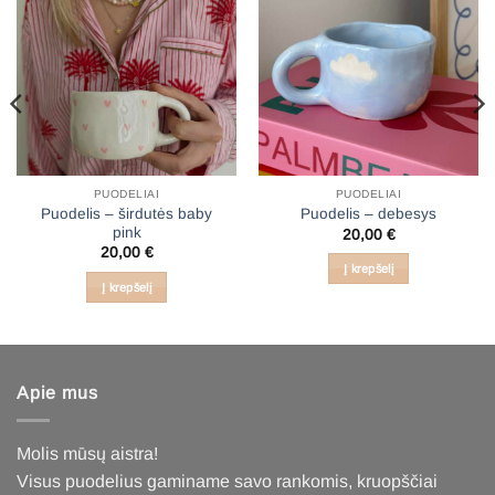
PUODELIAI
PUODELIAI
Puodelis – širdutės baby
Puodelis – debesys
pink
20,00
€
20,00
€
Į krepšelį
Į krepšelį
Apie mus
Molis mūsų aistra!
Visus puodelius gaminame savo rankomis, kruopščiai