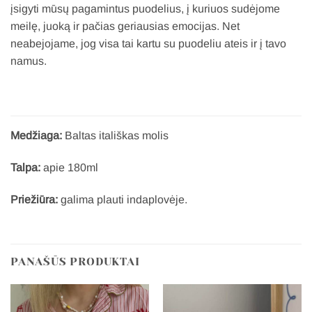
įsigyti mūsų pagamintus puodelius, į kuriuos sudėjome
meilę, juoką ir pačias geriausias emocijas. Net
neabejojame, jog visa tai kartu su puodeliu ateis ir į tavo
namus.
Medžiaga:
Baltas itališkas molis
Talpa:
apie 180ml
Priežiūra:
galima plauti indaplovėje.
PANAŠŪS PRODUKTAI