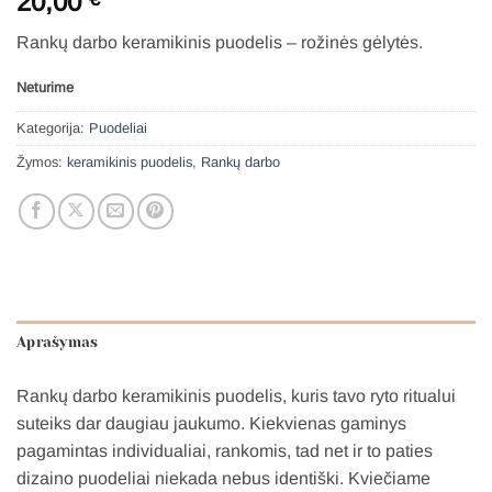
20,00
Rankų darbo keramikinis p
uodelis – rožinės gėlytės.
Neturime
Kategorija:
Puodeliai
Žymos:
keramikinis puodelis
,
Rankų darbo
Aprašymas
Rankų darbo keramikinis puodelis, kuris tavo ryto ritualui
suteiks dar daugiau jaukumo. Kiekvienas gaminys
pagamintas individualiai, rankomis, tad net ir to paties
dizaino puodeliai niekada nebus identiški. Kviečiame