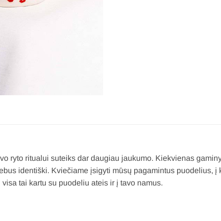
vo ryto ritualui suteiks dar daugiau jaukumo. Kiekvienas gaminy
 nebus identiški. Kviečiame įsigyti mūsų pagamintus puodelius, į
isa tai kartu su puodeliu ateis ir į tavo namus.