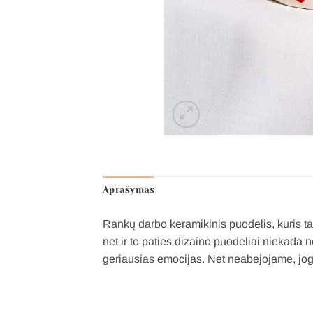
Aprašymas
Rankų darbo keramikinis puodelis, kuris ta
net ir to paties dizaino puodeliai niekada
geriausias emocijas. Net neabejojame, jog v