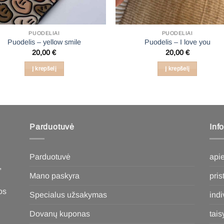
PUODELIAI
PUODELIAI
Puodelis – yellow smile
Puodelis – I love you
20,00
€
20,00
€
Į krepšelį
Į krepšelį
Parduotuvė
Inf
Parduotuvė
api
,
Mano paskyra
pri
os
Specialus užsakymas
ind
Dovanų kuponas
tais