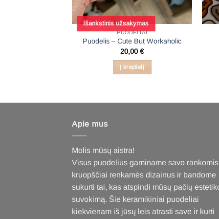
Išankstinis užsakymas
DELIAI
PUODELIAI
udonos didesnės
Puodelis – Cute But Workaholic
delės
20,00
€
,00
€
Į krepšelį
epšelį
Apie mus
Molis mūsų aistra!
Visus puodelius gaminame savo rankomis
kruopščiai renkamės dizainus ir bandome
sukurti tai, kas atspindi mūsų pačių estetik
suvokimą. Šie keramikiniai puodeliai
kiekvienam iš jūsų leis atrasti save ir kurti