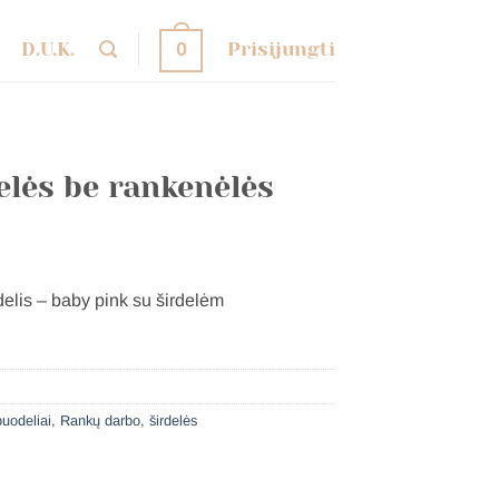
D.U.K.
Prisijungti
0
elės be rankenėlės
elis – baby pink su širdelėm
puodeliai
,
Rankų darbo
,
širdelės