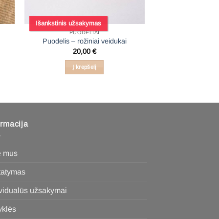
Išankstinis užsakymas
PUODELIAI
Puodelis – rožiniai veidukai
20,00
€
Į krepšelį
ormacija
e mus
statymas
ividualūs užsakymai
yklės