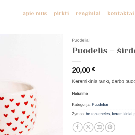
apie mus
pirkti
renginiai
kontaktai
Puodeliai
Puodelis – šird
20,00
€
Keramikinis rankų darbo puod
Neturime
Kategorija:
Puodeliai
Žymos:
be rankenėlės
,
keramikiniai 