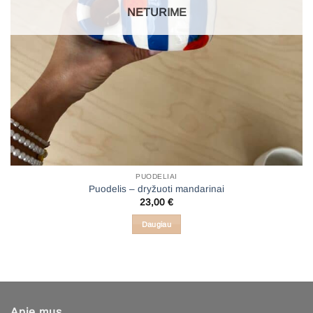
NETURIME
PUODELIAI
Puodelis – dryžuoti mandarinai
23,00
€
Daugiau
Apie mus