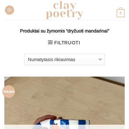
Pereiti
prie
0
turinio
Produktai su žymomis “dryžuoti mandarinai”
FILTRUOTI
Naujas