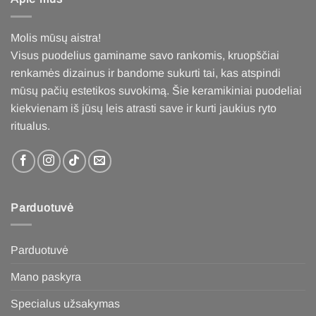
Molis mūsų aistra!
Visus puodelius gaminame savo rankomis, kruopščiai
renkamės dizainus ir bandome sukurti tai, kas atspindi
mūsų pačių estetikos suvokimą. Šie keramikiniai puodeliai
kiekvienam iš jūsų leis atrasti save ir kurti jaukius ryto
ritualus
.
Parduotuvė
Parduotuvė
Mano paskyra
Specialus užsakymas