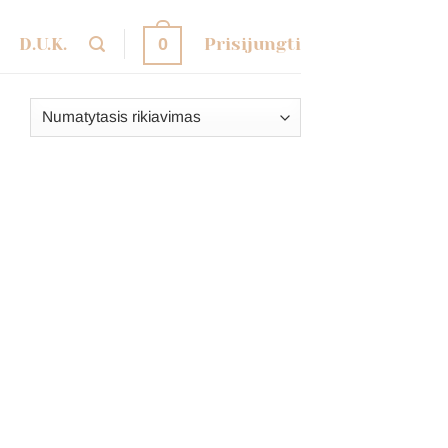
D.U.K.
Prisijungti
0