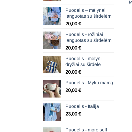
M
4,00 €
Puodelis – mėlynai
through
languotas su širdelėm
50,00 €
20,00
€
Puodelis - rožiniai
languotas su širdelėm
20,00
€
Puodelis - mėlyni
dryžiai su širdele
20,00
€
Puodelis - Myliu mamą
20,00
€
Puodelis - Italija
23,00
€
Puodelis - more self