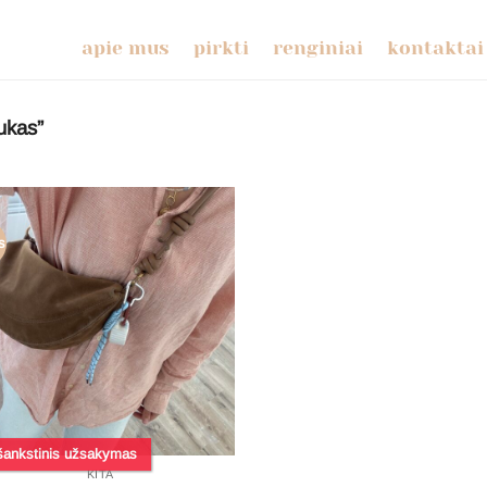
apie mus
pirkti
renginiai
kontaktai
ukas”
s
šankstinis užsakymas
KITA