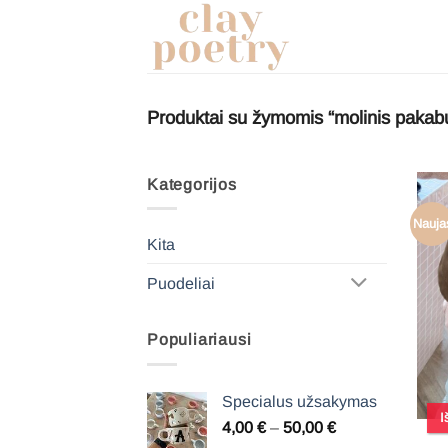
Pereiti
prie
turinio
Produktai su žymomis “molinis pakab
Kategorijos
Nauja
Kita
Puodeliai
Populiariausi
Specialus užsakymas
I
Price
4,00
€
–
50,00
€
range: