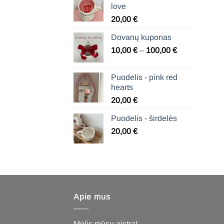
love
20,00
€
Dovanų kuponas
Price
10,00
€
–
100,00
€
range:
10,00 €
Puodelis - pink red
through
hearts
100,00 €
20,00
€
Puodelis - širdelės
20,00
€
Apie mus
Molis mūsų aistra!