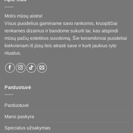
Molis mūsų aistra!
Visus puodelius gaminame savo rankomis, kruopščiai
renkamės dizainus ir bandome sukurti tai, kas atspindi
mūsų pačių estetikos suvokimą. Šie keramikiniai puodeliai
kiekvienam iš jūsų leis atrasti save ir kurti jaukius ryto
ritualus
.
Parduotuvė
Parduotuvė
Mano paskyra
Specialus užsakymas