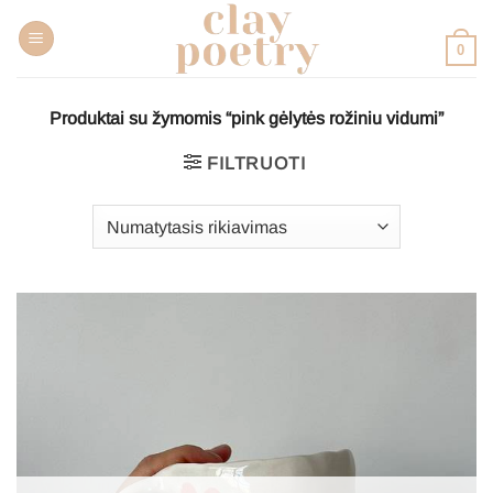
Pereiti
prie
0
turinio
Produktai su žymomis “pink gėlytės rožiniu vidumi”
FILTRUOTI