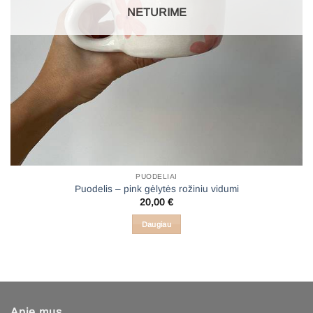
NETURIME
PUODELIAI
Puodelis – pink gėlytės rožiniu vidumi
20,00
€
Daugiau
Apie mus