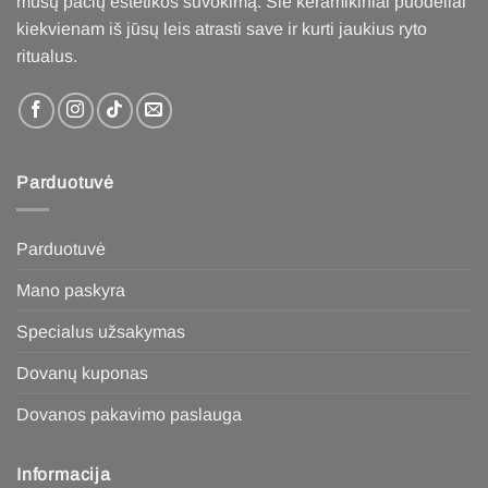
mūsų pačių estetikos suvokimą. Šie keramikiniai puodeliai
kiekvienam iš jūsų leis atrasti save ir kurti jaukius ryto
ritualus
.
Parduotuvė
Parduotuvė
Mano paskyra
Specialus užsakymas
Dovanų kuponas
Dovanos pakavimo paslauga
Informacija