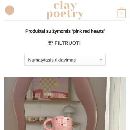
Pereiti
prie
0
turinio
Produktai su žymomis “pink red hearts”
FILTRUOTI