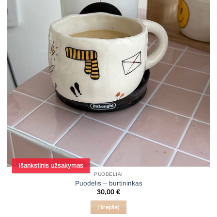
Išankstinis užsakymas
PUODELIAI
Puodelis – burtininkas
30,00
€
Į krepšelį