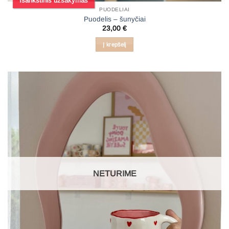
Išankstinis užsakymas
PUODELIAI
Puodelis – šunyčiai
23,00
€
Į krepšelį
NETURIME