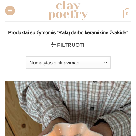
Pereiti
prie
0
turinio
Produktai su žymomis “Rakų darbo keramikinė žvakidė”
FILTRUOTI