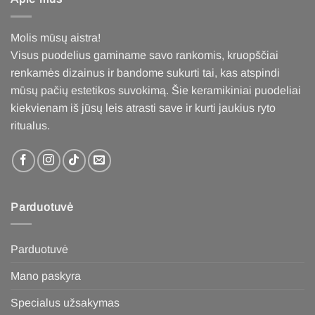
The
options
may
Molis mūsų aistra!
be
Visus puodelius gaminame savo rankomis, kruopščiai
chosen
renkamės dizainus ir bandome sukurti tai, kas atspindi
on
the
mūsų pačių estetikos suvokimą. Šie keramikiniai puodeliai
product
kiekvienam iš jūsų leis atrasti save ir kurti jaukius ryto
page
ritualus
.
Parduotuvė
Parduotuvė
Mano paskyra
Specialus užsakymas