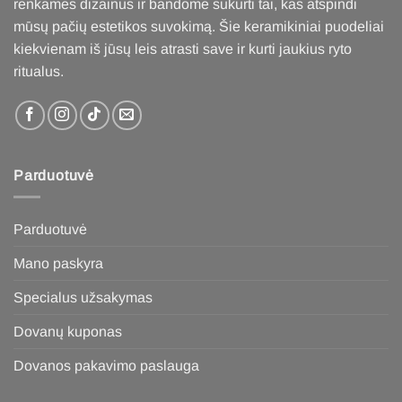
renkamės dizainus ir bandome sukurti tai, kas atspindi
mūsų pačių estetikos suvokimą. Šie keramikiniai puodeliai
kiekvienam iš jūsų leis atrasti save ir kurti jaukius ryto
ritualus
.
Parduotuvė
Parduotuvė
Mano paskyra
Specialus užsakymas
Dovanų kuponas
Dovanos pakavimo paslauga