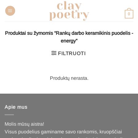
Pereiti
prie
0
turinio
Produktai su žymomis “Rankų darbo keramikinis puodelis -
energy”
FILTRUOTI
Produktų nerasta.
Apie mus
Molis mūsų aistra!
Visus puodelius gaminame savo rankomis, kruopščiai