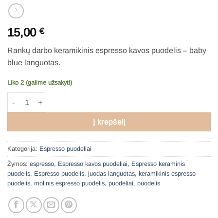
15,00
€
Rankų darbo keramikinis espresso kavos puodelis – baby
blue languotas.
Liko 2 (galime užsakyti)
produkto kiekis: Espresso puodelis - baby blue languotas
Į krepšelį
Kategorija:
Espresso puodeliai
Žymos:
espresso
,
Espresso kavos puodeliai
,
Espresso keraminis
puodelis
,
Espresso puodelis
,
juodas languotas
,
keramikinis espresso
puodelis
,
molinis espresso puodelis
,
puodeliai
,
puodelis