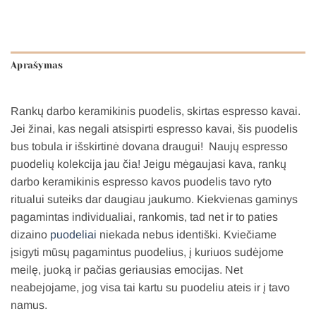
Aprašymas
Rankų darbo keramikinis puodelis, skirtas espresso kavai.
Jei žinai, kas negali atsispirti espresso kavai, šis puodelis
bus tobula ir išskirtinė dovana draugui! Naujų espresso
puodelių kolekcija jau čia! Jeigu mėgaujasi kava, rankų
darbo keramikinis espresso kavos puodelis tavo ryto
ritualui suteiks dar daugiau jaukumo.
Kiekvienas gaminys
pagamintas individualiai, rankomis, tad net ir to paties
dizaino
puodeliai
niekada nebus identiški. Kviečiame
įsigyti mūsų pagamintus puodelius, į kuriuos sudėjome
meilę, juoką ir pačias geriausias emocijas. Net
neabejojame, jog visa tai kartu su puodeliu ateis ir į tavo
namus.