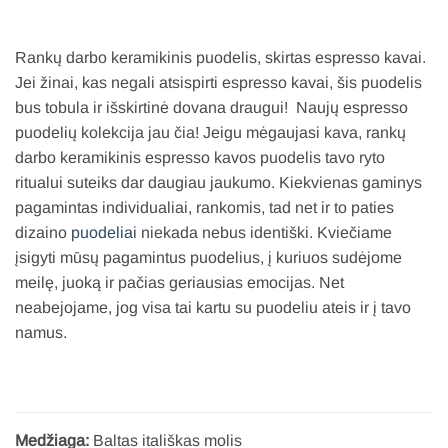
Rankų darbo keramikinis puodelis, skirtas espresso kavai.
Jei žinai, kas negali atsispirti espresso kavai, šis puodelis
bus tobula ir išskirtinė dovana draugui! Naujų espresso
puodelių kolekcija jau čia! Jeigu mėgaujasi kava, rankų
darbo keramikinis espresso kavos puodelis tavo ryto
ritualui suteiks dar daugiau jaukumo.
Kiekvienas gaminys
pagamintas individualiai, rankomis, tad net ir to paties
dizaino
puodeliai
niekada nebus identiški. Kviečiame
įsigyti mūsų pagamintus puodelius, į kuriuos sudėjome
meilę, juoką ir pačias geriausias emocijas. Net
neabejojame, jog visa tai kartu su puodeliu ateis ir į tavo
namus.
Medžiaga:
Baltas itališkas molis