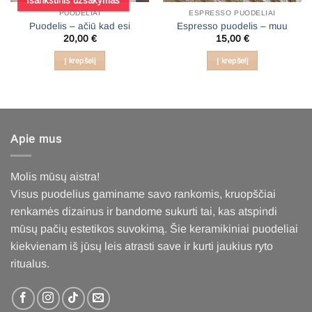
Išankstinis užsakymas
PUODELIAI
ESPRESSO PUODELIAI
Puodelis – ačiū kad esi
Espresso puodelis – muu
20,00
€
15,00
€
Į krepšelį
Į krepšelį
Apie mus
Molis mūsų aistra!
Visus puodelius gaminame savo rankomis, kruopščiai
renkamės dizainus ir bandome sukurti tai, kas atspindi
mūsų pačių estetikos suvokimą. Šie keramikiniai puodeliai
kiekvienam iš jūsų leis atrasti save ir kurti jaukius ryto
ritualus
.